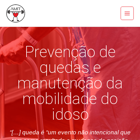
Skip
Main
to
Menu
content
Prevenção de
quedas e
manutenção da
mobilidade do
idoso
“[…] queda é “um evento não intencional que