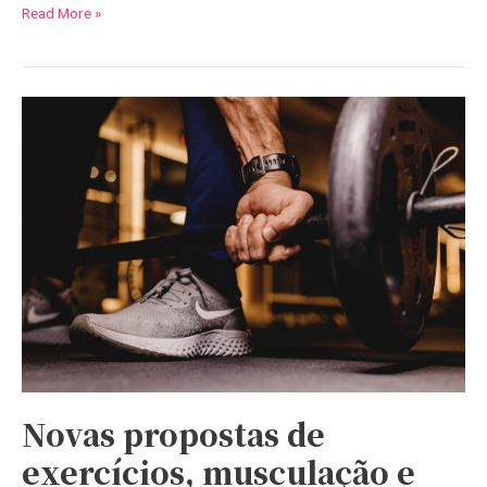
Read More »
Novas
propostas
de
exercícios,
musculação
e
aeróbicos
Novas propostas de
exercícios, musculação e