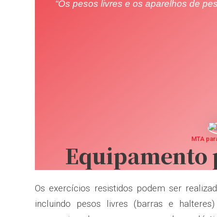
“Os pesos livres e os aparelhos de pe
MTA para
Equipamento 
Os exercícios resistidos podem ser reali
incluindo pesos livres (barras e haltere