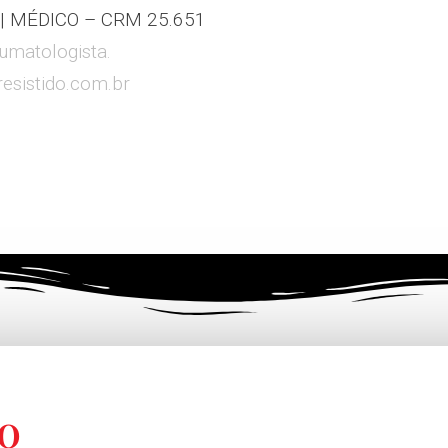
m | MÉDICO – CRM 25.651
eumatologista.
resistido.com.br
O